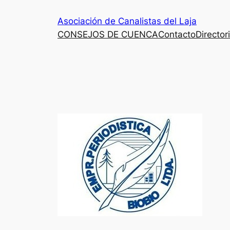
Saltar
Asociación de Canalistas del Laja
al
CONSEJOS DE CUENCA
Contacto
Director
contenido