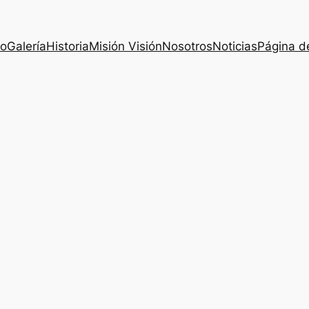
io
Galería
Historia
Misión Visión
Nosotros
Noticias
Página d