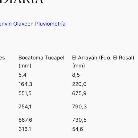
nvin Olave
en
Pluviometría
es
Bocatoma Tucapel
El Arrayán (Fdo. El Rosal)
(mm)
(mm)
5,4
8,5
164,3
220,0
551,5
675,9
754,1
790,3
867,6
730,5
316,1
54,6