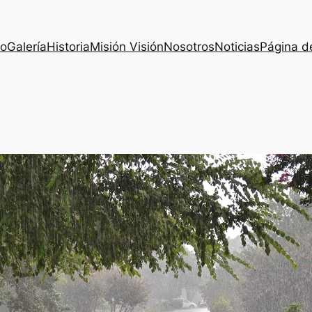
io
Galería
Historia
Misión Visión
Nosotros
Noticias
Página d