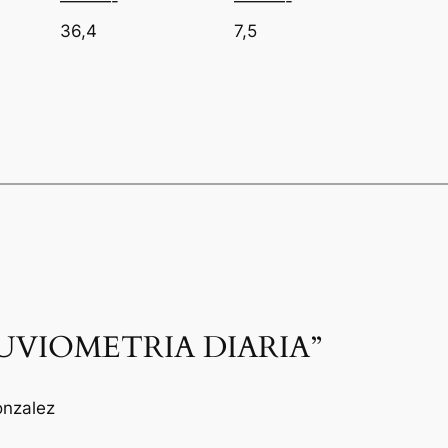
———-
———-
36,4
7,5
“PLUVIOMETRIA DIARIA”
onzalez